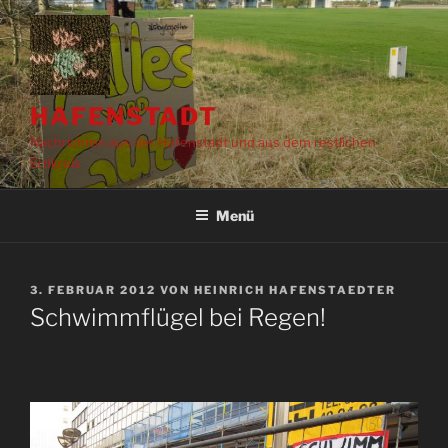
Zum
Inhalt
springen
HAFENSTADT
Nachrichten aus der Hafenstadt und aus dem restlichen
Erdkreis
Menü
VERÖFFENTLICHT
3. FEBRUAR 2012
VON
HEINRICH HAFENSTAEDTER
AM
Schwimmflügel bei Regen!