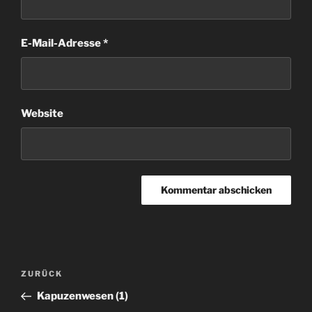
E-Mail-Adresse
*
Website
Beitragsnavigation
Vorheriger
ZURÜCK
Beitrag
Kapuzenwesen (1)