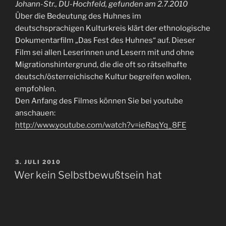
Johann-Str., DU-Hochfeld, gefunden am 2.7.2010
Über die Bedeutung des Huhnes im
deutschsprachigen Kulturkreis klärt der ethnologische
Dokumentarfilm „Das Fest des Huhnes“ auf. Dieser
Film sei allen Leserinnen und Lesern mit und ohne
Migrationshintergrund, die die oft so rätselhafte
deutsch/österreichische Kultur begreifen wollen,
empfohlen.
Den Anfang des Filmes können Sie bei youtube
anschauen:
http://www.youtube.com/watch?v=ieRaqYq_8FE
VERÖFFENTLICHT
3. JULI 2010
AM
Wer kein Selbstbewußtsein hat