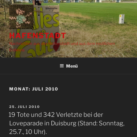
Zum
Inhalt
springen
HAFENSTADT
Nachrichten aus der Hafenstadt und aus dem restlichen
Erdkreis
Menü
MONAT:
JULI 2010
VERÖFFENTLICHT
25. JULI 2010
AM
19 Tote und 342 Verletzte bei der
Loveparade in Duisburg (Stand: Sonntag,
25.7., 10 Uhr).