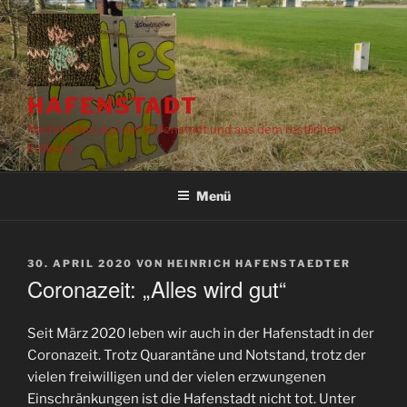
Zum
Inhalt
springen
HAFENSTADT
Nachrichten aus der Hafenstadt und aus dem restlichen
Erdkreis
Menü
VERÖFFENTLICHT
30. APRIL 2020
VON
HEINRICH HAFENSTAEDTER
AM
Coronazeit: „Alles wird gut“
Seit März 2020 leben wir auch in der Hafenstadt in der
Coronazeit. Trotz Quarantäne und Notstand, trotz der
vielen freiwilligen und der vielen erzwungenen
Einschränkungen ist die Hafenstadt nicht tot. Unter