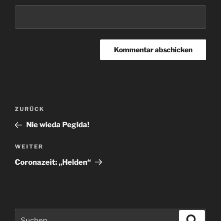
Beitragsnavigation
Vorheriger
ZURÜCK
Beitrag
Nie wieda Pegida!
Nächster
WEITER
Beitrag
Coronazeit: „Helden“
Suchen
Suche