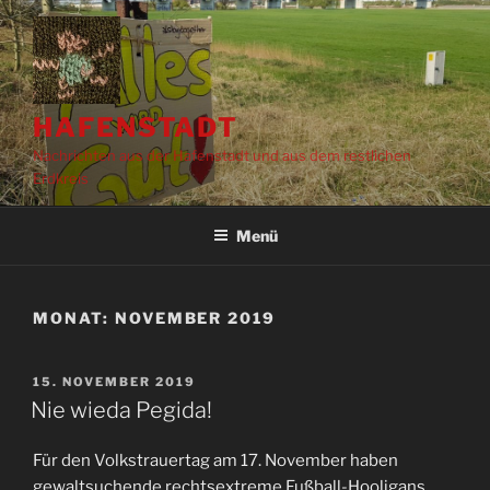
Zum
Inhalt
springen
HAFENSTADT
Nachrichten aus der Hafenstadt und aus dem restlichen
Erdkreis
Menü
MONAT:
NOVEMBER 2019
VERÖFFENTLICHT
15. NOVEMBER 2019
AM
Nie wieda Pegida!
Für den Volkstrauertag am 17. November haben
gewaltsuchende rechtsextreme Fußball-Hooligans,