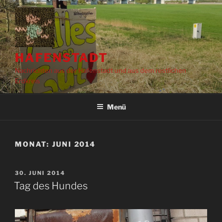
Zum
Inhalt
springen
HAFENSTADT
Nachrichten aus der Hafenstadt und aus dem restlichen
Erdkreis
Menü
MONAT:
JUNI 2014
VERÖFFENTLICHT
30. JUNI 2014
AM
Tag des Hundes