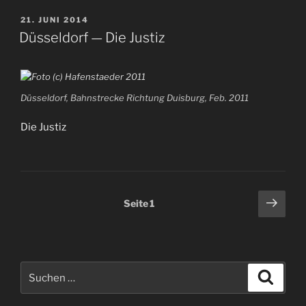
VERÖFFENTLICHT
21. JUNI 2014
AM
Düsseldorf — Die Justiz
Düsseldorf, Bahnstrecke Richtung Duisburg, Feb. 2011
Die Justiz
Seitennummerierung
Näch
Seite
1
Seit
der
Beiträge
Suchen
Suche
nach: