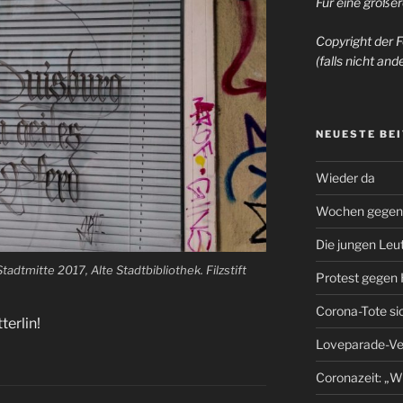
Für eine größer
Copyright der F
(falls nicht an
NEUESTE BE
Wieder da
Wochen gegen
Die jungen Leu
tadtmitte 2017, Alte Stadtbibliothek. Filzstift
Protest gegen
Corona-Tote s
terlin!
Loveparade-Ver
Coronazeit: „Wi