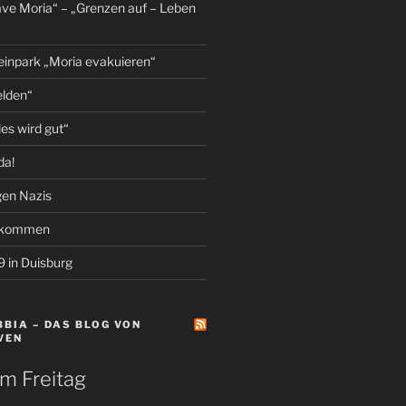
ave Moria“ – „Grenzen auf – Leben
einpark „Moria evakuieren“
elden“
les wird gut“
da!
gen Nazis
llkommen
9 in Duisburg
BIA – DAS BLOG VON
VEN
m Freitag