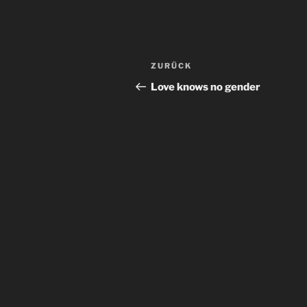
Beitragsnavigation
Vorheriger
ZURÜCK
Beitrag
Love knows no gender