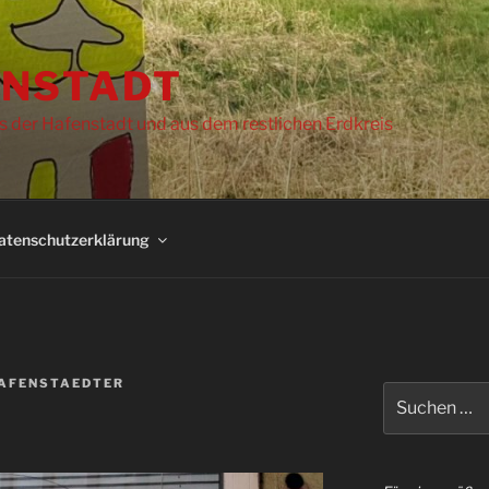
NSTADT
s der Hafenstadt und aus dem restlichen Erdkreis
atenschutzerklärung
HAFENSTAEDTER
Suchen
nach: