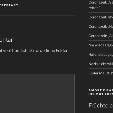
Coronazeit: „S
TREETART
retten“
Coronazeit: Rh
Coronazeit: „H
Coronazeit: „Al
entar
Nie wieda Pegi
 veröffentlicht.
Erforderliche Felder
Hafenstadt ge
Nazis nicht wi
Erster Mai 201
AMORE E RAB
HELMUT LOE
Früchte a