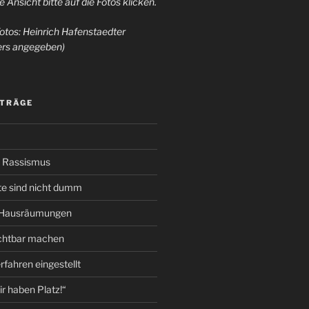
e Ansicht bitte auf die Fotos klicken.
otos: Heinrich Hafenstaedter
ders angegeben)
ITRÄGE
 Rassismus
te sind nicht dumm
 Hausräumungen
ichtbar machen
fahren eingestellt
r haben Platz!“