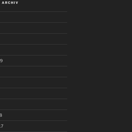
 ARCHIV
19
8
17