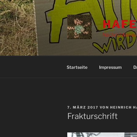
Zum
Inhalt
springen
HAFE
Nachrichten au
Startseite
Impressum
D
VERÖFFENTLICHT
7. MÄRZ 2017
VON
HEINRICH 
AM
Frakturschrift