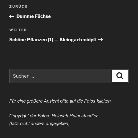
Beitragsnavigation
Vorheriger
ZURÜCK
Beitrag
Dumme Füchse
Nächster
WEITER
Beitrag
Schöne Pflanzen (1) — Kleingartenidyll
Suchen
Suche
nach:
Für eine größere Ansicht bitte auf die Fotos klicken.
Copyright der Fotos: Heinrich Hafenstaedter
(falls nicht anders angegeben)