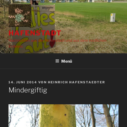
Zum
Inhalt
springen
HAFENSTADT
Nachrichten aus der Hafenstadt und aus dem restlichen
Erdkreis
Menü
VERÖFFENTLICHT
14. JUNI 2014
VON
HEINRICH HAFENSTAEDTER
AM
Mindergiftig