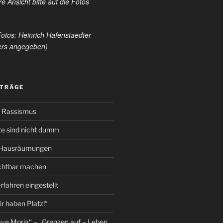
e Ansicht bitte auf die Fotos
Fotos: Heinrich Hafenstaedter
ders angegeben)
ITRÄGE
 Rassismus
te sind nicht dumm
 Hausräumungen
ichtbar machen
fahren eingestellt
r haben Platz!“
ave Moria“ – „Grenzen auf – Leben