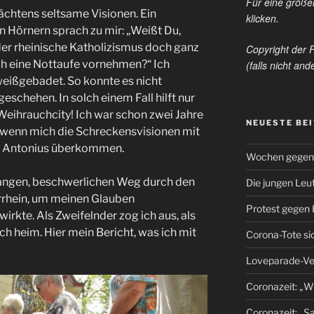
Für eine größer
nächtens seltsame Visionen. Ein
klicken.
 Hörnern sprach zu mir: „Weißt Du,
a der rheinische Katholizismus doch ganz
Copyright der 
sch eine Nottaufe vornehmen?“ Ich
(falls nicht an
eißgebadet. So konnte es nicht
schehen. In solch einem Fall hilft nur
 Weihrauchcity! Ich war schon zwei Jahre
NEUESTE BE
, wenn mich die Schreckensvisionen mit
n Antonius überkommen.
Wochen gegen
langen, beschwerlichen Weg durch den
Die jungen Leu
errhein, um meinen Glauben
Protest gegen
wirkte. Als Zweifelnder zog ich aus, als
ch heim. Hier mein Bericht, was ich mit
Corona-Tote s
Loveparade-Ver
Coronazeit: „Wi
Coronazeit: „S