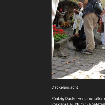
Dackelandacht
Fünfzig Dackel versammelten si
vor dem Heiligtum. Sie beteten