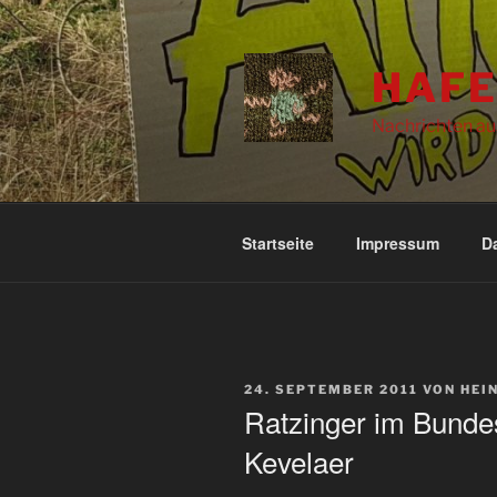
Zum
Inhalt
springen
HAFE
Nachrichten au
Startseite
Impressum
D
VERÖFFENTLICHT
24. SEPTEMBER 2011
VON
HEI
AM
Ratzinger im Bundes
Kevelaer