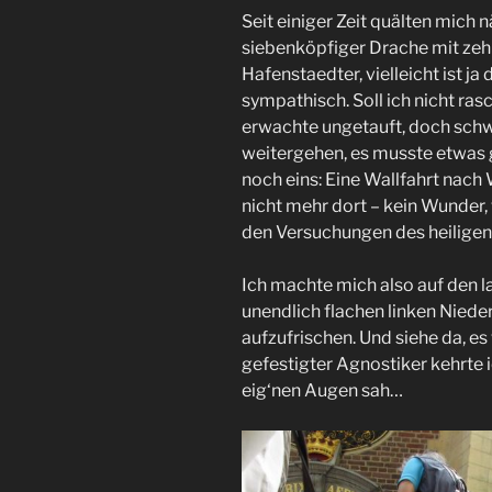
Seit einiger Zeit quälten mich 
siebenköpfiger Drache mit zehn
Hafenstaedter, vielleicht ist j
sympathisch. Soll ich nicht ra
erwachte ungetauft, doch schw
weitergehen, es musste etwas ge
noch eins: Eine Wallfahrt nach
nicht mehr dort – kein Wunder
den Versuchungen des heilige
Ich machte mich also auf den 
unendlich flachen linken Nied
aufzufrischen. Und siehe da, es 
gefestigter Agnostiker kehrte i
eig‘nen Augen sah…