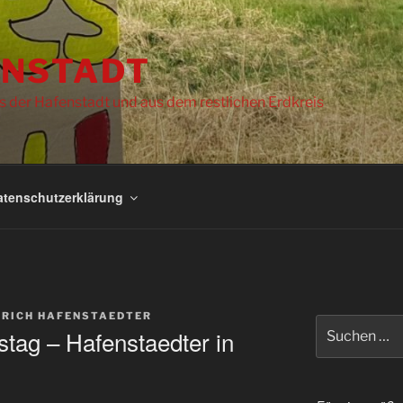
NSTADT
s der Hafenstadt und aus dem restlichen Erdkreis
atenschutzerklärung
NRICH HAFENSTAEDTER
Suchen
tag – Hafenstaedter in
nach: