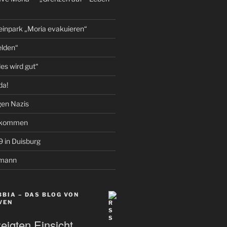
einpark „Moria evakuieren“
elden“
les wird gut“
da!
gen Nazis
llkommen
9 in Duisburg
rmann
BIA – DAS BLOG VON
VEN
eigten Einsicht