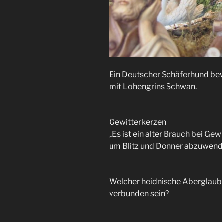
Ein Deutscher Schäferhund be
mit Lohengrins Schwan.
Gewitterkerzen
„Es ist ein alter Brauch bei G
um Blitz und Donner abzuwende
Welcher heidnische Aberglaub
verbunden sein?