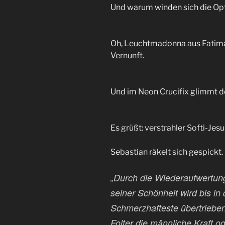
Und warum winden sich die Op
Oh, Leuchtmadonna aus Fatima,
Vernunft.
Und im Neon Crucifix glimmt de
Es grüßt: verstrahler Softi-Jes
Sebastian räkelt sich gespickt.
„Durch die Wiederaufwertun
seiner Schönheit wird bis i
Schmerzhafteste übertrieben
Folter die männliche Kraft od