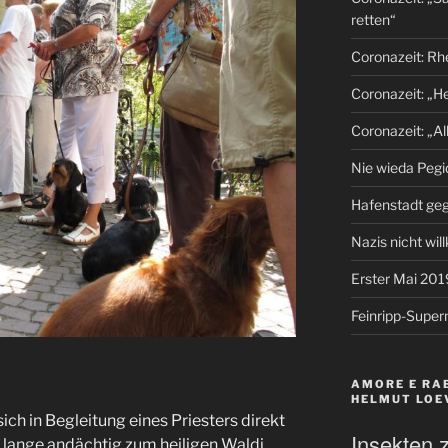
retten“
Coronazeit: Rh
Coronazeit: „H
Coronazeit: „Al
Nie wieda Pegi
Hafenstadt ge
Nazis nicht wi
Erster Mai 201
Feinripp-Supe
AMORE E RAB
HELMUT LOE
ch in Begleitung eines Priesters direkt
Insekten z
 lange andächtig zum heiligen Waldi.