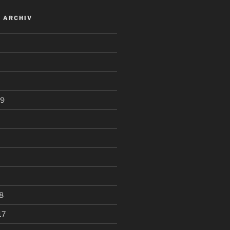
 ARCHIV
19
8
17