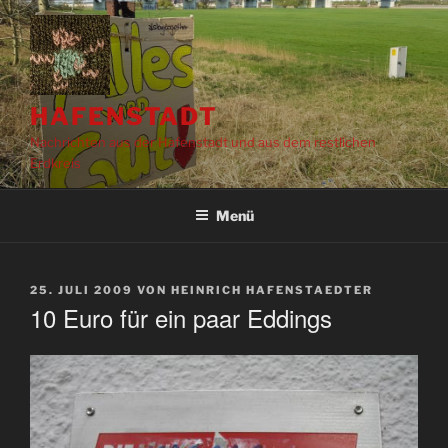
Zum
Inhalt
springen
HAFENSTADT
Nachrichten aus der Hafenstadt und aus dem restlichen
Erdkreis
Menü
VERÖFFENTLICHT
25. JULI 2009
VON
HEINRICH HAFENSTAEDTER
AM
10 Euro für ein paar Eddings