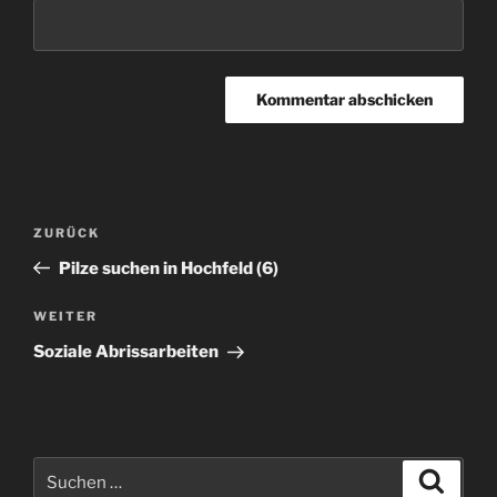
Beitragsnavigation
Vorheriger
ZURÜCK
Beitrag
Pilze suchen in Hochfeld (6)
Nächster
WEITER
Beitrag
Soziale Abrissarbeiten
Suchen
Suche
nach: