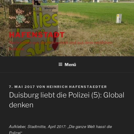
Zum
Inhalt
springen
HAFENSTADT
Nachrichten aus der Hafenstadt und aus dem restlichen
Erdkreis
Menü
VERÖFFENTLICHT
7. MAI 2017
VON
HEINRICH HAFENSTAEDTER
AM
Duisburg liebt die Polizei (5): Global
denken
Aufkleber, Stadtmitte, April 2017: „Die ganze Welt hasst die
Polizei“