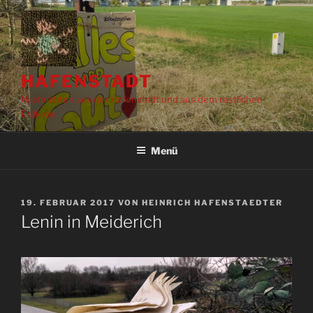
Zum
Inhalt
springen
HAFENSTADT
Nachrichten aus der Hafenstadt und aus dem restlichen
Erdkreis
Menü
VERÖFFENTLICHT
19. FEBRUAR 2017
VON
HEINRICH HAFENSTAEDTER
AM
Lenin in Meiderich