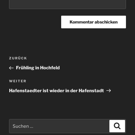
Beitragsnavigation
Vorheriger
ZURÜCK
Beitrag
Frühling in Hochfeld
Nächster
WEITER
Beitrag
Hafenstaedter ist wieder in der Hafenstadt
Suchen
Suche
nach: