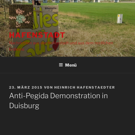
Zum
Inhalt
springen
HAFENSTADT
Nachrichten aus der Hafenstadt und aus dem restlichen
Erdkreis
Menü
VERÖFFENTLICHT
23. MÄRZ 2015
VON
HEINRICH HAFENSTAEDTER
AM
Anti-Pegida Demonstration in
Duisburg