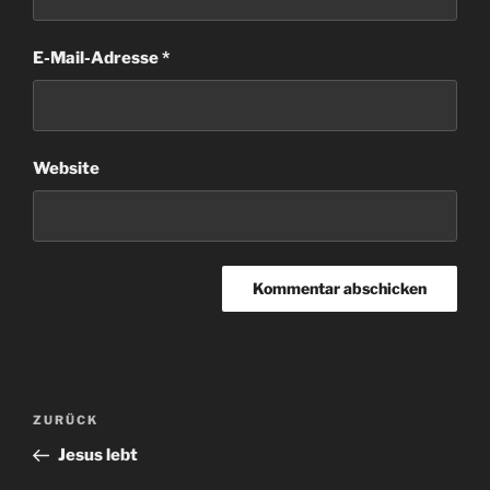
E-Mail-Adresse
*
Website
Beitragsnavigation
Vorheriger
ZURÜCK
Beitrag
Jesus lebt