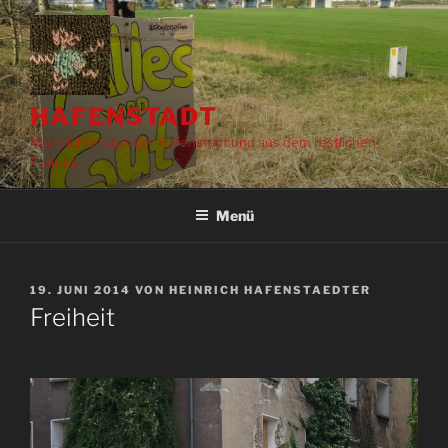
Zum
Inhalt
springen
HAFENSTADT
Nachrichten aus der Hafenstadt und aus dem restlichen
Erdkreis
Menü
VERÖFFENTLICHT
19. JUNI 2014
VON
HEINRICH HAFENSTAEDTER
AM
Freiheit