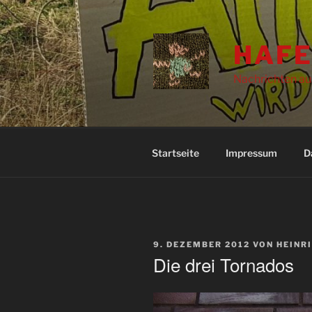
Zum
Inhalt
springen
HAFE
Nachrichten au
Startseite
Impressum
D
VERÖFFENTLICHT
9. DEZEMBER 2012
VON
HEINR
AM
Die drei Tornados