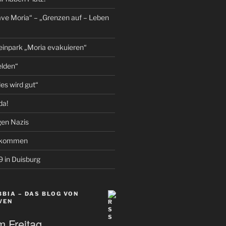
ave Moria“ – „Grenzen auf – Leben
einpark „Moria evakuieren“
elden“
les wird gut“
da!
gen Nazis
llkommen
9 in Duisburg
BIA – DAS BLOG VON
VEN
m Freitag