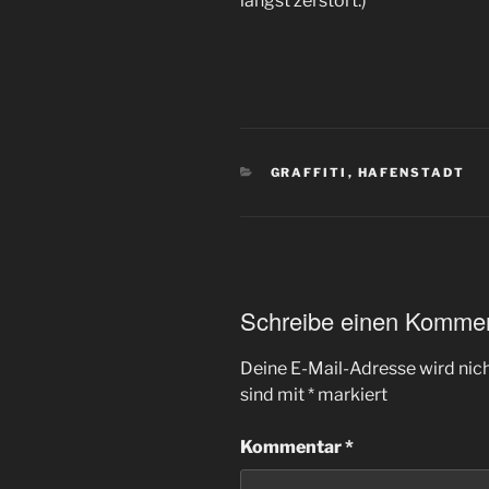
längst zerstört.)
KATEGORIEN
GRAFFITI
,
HAFENSTADT
Schreibe einen Komme
Deine E-Mail-Adresse wird nicht
sind mit
*
markiert
Kommentar
*