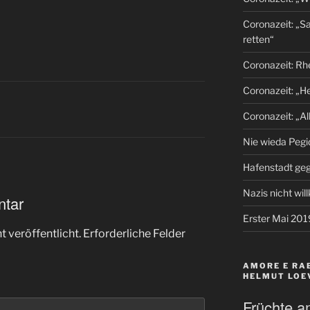
Coronazeit: „S
retten“
Coronazeit: Rh
Coronazeit: „H
Coronazeit: „Al
Nie wieda Pegi
Hafenstadt ge
Nazis nicht wi
ntar
Erster Mai 201
 veröffentlicht.
Erforderliche Felder
AMORE E RAB
HELMUT LOE
Früchte a