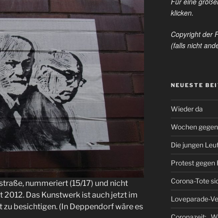
Für eine größer
klicken.
Copyright der 
(falls nicht an
NEUESTE BE
Wieder da
Wochen gegen
Die jungen Leu
Protest gegen
Corona-Tote s
straße, nummeriert (15/17) und nicht
 2012. Das Kunstwerk ist auch jetzt im
Loveparade-Ver
zu besichtigen. (In Deppendorf wäre es
Coronazeit: „Wi