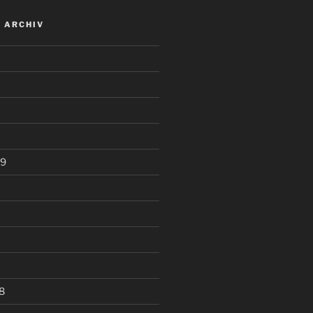
 ARCHIV
19
8