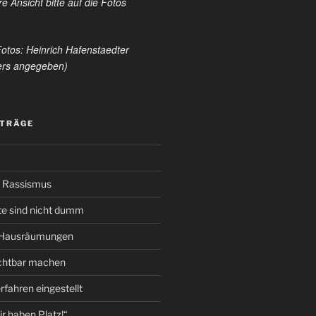
e Ansicht bitte auf die Fotos
Fotos: Heinrich Hafenstaedter
ders angegeben)
ITRÄGE
 Rassismus
te sind nicht dumm
 Hausräumungen
ichtbar machen
fahren eingestellt
r haben Platz!“