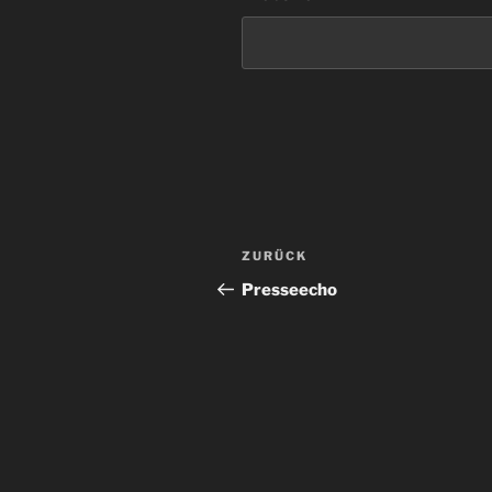
Beitragsnavigation
Vorheriger
ZURÜCK
Beitrag
Presseecho