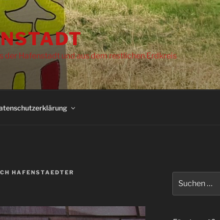
NSTADT
s der Hafenstadt und aus dem restlichen Erdkreis
atenschutzerklärung
ICH HAFENSTAEDTER
Suchen
nach: