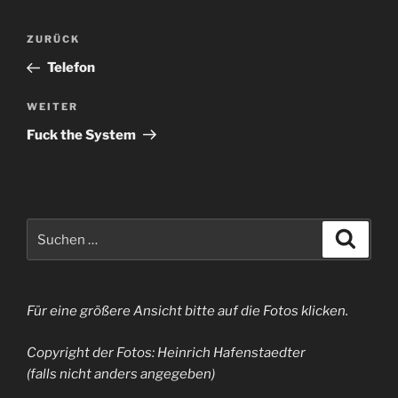
Beitragsnavigation
Vorheriger
ZURÜCK
Beitrag
Telefon
Nächster
WEITER
Beitrag
Fuck the System
Suchen
Suche
nach:
Für eine größere Ansicht bitte auf die Fotos klicken.
Copyright der Fotos: Heinrich Hafenstaedter
(falls nicht anders angegeben)