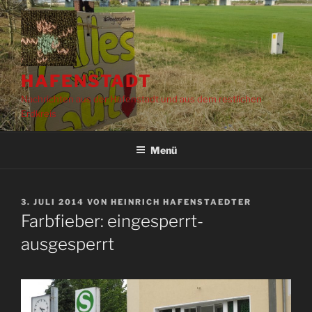
Zum
Inhalt
springen
HAFENSTADT
Nachrichten aus der Hafenstadt und aus dem restlichen
Erdkreis
Menü
VERÖFFENTLICHT
3. JULI 2014
VON
HEINRICH HAFENSTAEDTER
AM
Farbfieber: eingesperrt-
ausgesperrt